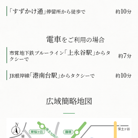
｢すずかけ通｣
10
停留所から徒歩で
約
分
電車
をご利用の場合
｢上永谷駅｣
市営地下鉄ブルーライン
からタ
7
約
分
クシーで
｢港南台駅｣
10
JR根岸線
からタクシーで
約
分
広域簡略地図