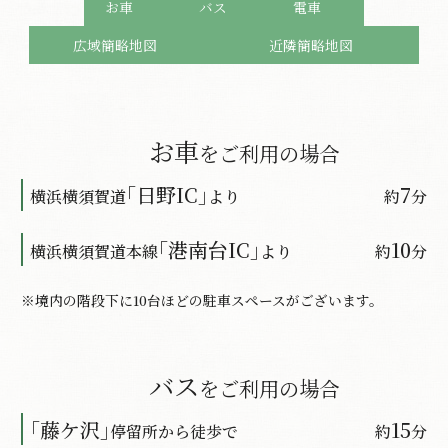
お車
バス
電車
広域簡略地図
近隣簡略地図
お車
をご利用の場合
｢日野IC
｣
7
横浜横須賀道
より
約
分
｢港南台IC
｣
10
横浜横須賀道本線
より
約
分
※境内の階段下に10台ほどの駐車スペースがございます。
バス
をご利用の場合
｢藤ケ沢｣
15
停留所から徒歩で
約
分