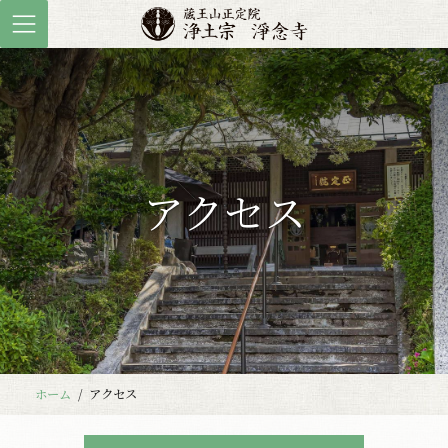
コ
ナ
ン
ビ
テ
ゲ
ン
ー
ツ
シ
へ
ョ
ス
ン
キ
に
アクセス
ッ
移
プ
動
ホーム
アクセス