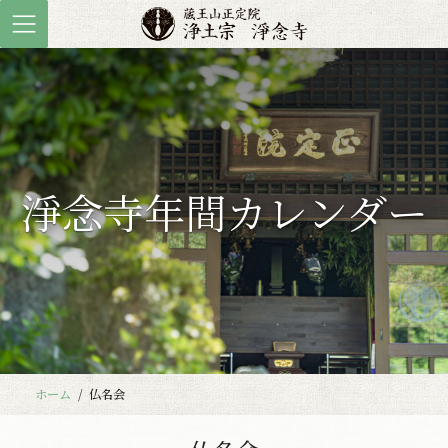
コ
ナ
ン
ビ
テ
ゲ
ン
ー
ツ
シ
へ
ョ
ス
ン
キ
に
淨念寺年間カレンダー
ッ
移
プ
動
ホーム
仏名会